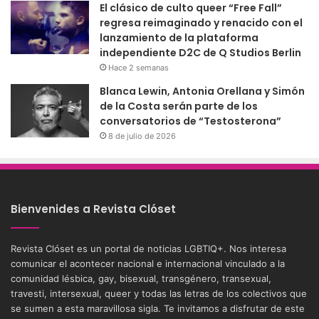
El clásico de culto queer “Free Fall”
regresa reimaginado y renacido con el
lanzamiento de la plataforma
independiente D2C de Q Studios Berlin
Hace 2 semanas
Blanca Lewin, Antonia Orellana y Simón
de la Costa serán parte de los
conversatorios de “Testosterona”
8 de julio de 2026
Bienvenides a Revista Clóset
Revista Clóset es un portal de noticias LGBTIQ+. Nos interesa
comunicar el acontecer nacional e internacional vinculado a la
comunidad lésbica, gay, bisexual, transgénero, transexual,
travesti, intersexual, queer y todas las letras de los colectivos que
se sumen a esta maravillosa sigla. Te invitamos a disfrutar de este