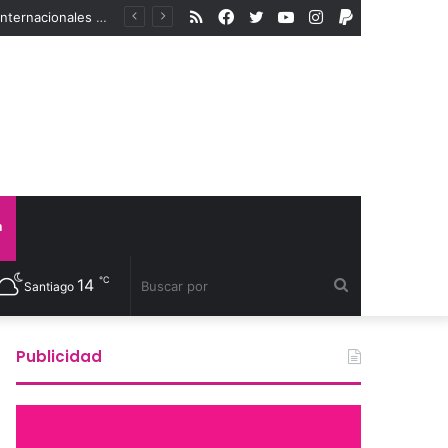
RSS
Facebook
Twitter
YouTube
Instagram
PayPal
En medio del aumento de la violencia a la comunidad LGBTIQA+, organismos internacionales reconocen a defensores de derechos humanos
a
℃
14
Buscar
Santiago
por
Publicidad