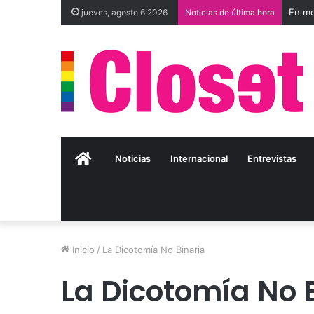
jueves, agosto 6 2026
Noticias de última hora
Inicio
Noticias
Internacional
Entrevistas
Inicio
/
La Dicotomía No Binaria
La Dicotomía No 