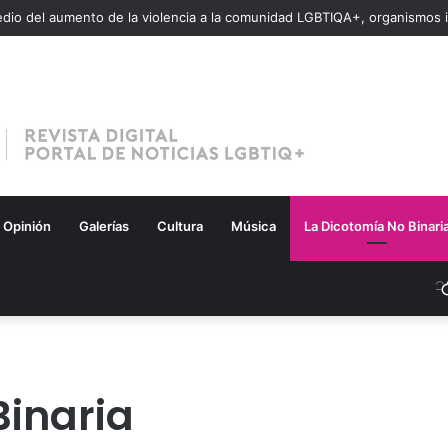
Opinión
Galerías
Cultura
Música
La Dicotomía No Binari
Binaria