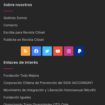
Bienvenides a Revista Clóset
Revista Clóset es un portal de noticias LGBTIQ+. Nos interesa
comunicar el acontecer nacional e internacional vinculado a la
comunidad lésbica, gay, bisexual, transgénero, transexual,
travesti, intersexual, queer y todas las letras de los colectivos que
se sumen a esta maravillosa sigla. Te invitamos a disfrutar de este
sitio construido con el ánimo de visibilizar y celebrar la diversidad,
sin olvidar nuestros derechos. Y como protagonistas de esta
sociedad también te contamos noticias de interés general, que
atañen nuestras maravillosas vidas.
Sobre nosotros
Quiénes Somos