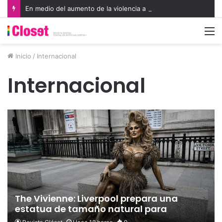
En medio del aumento de la violencia a la comunidad LGBTIQA+, organismos internacionales reconocen a defensores de derechos humanos
M
Inicio
/
Internacional
Internacional
The Vivienne: Liverpool prepara una
estatua de tamaño natural para
homenajear a la estrella de Drag Race UK