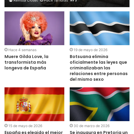
Revista Clóset
Hace 18 horas
9
Hace 4 semanas
19 de mayo de 2026
Muere Gilda Love, la
Botsuana elimina
transformista más
oficialmente las leyes que
longeva de España
criminalizaban las
relaciones entre personas
del mismo sexo
15 de mayo de 2026
30 de marzo de 2026
España es elegido el mejor
Se inaugura en Pretoria un