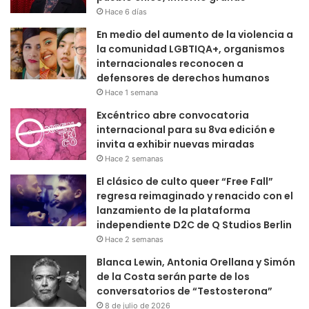
Instagram
The Instagram Access Token is expired, Go to the Theme
options page > Integrations, to to refresh it.
Síguenos
Últimas publicaciones
Alejandro de Atacama, escritor y
activista, “Nos gobierna el adagio:
pueblo chico, infierno grande”
Hace 6 días
En medio del aumento de la violencia a
la comunidad LGBTIQA+, organismos