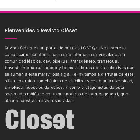
internacionales reconocen a
defensores de derechos humanos
Hace 1 semana
Excéntrico abre convocatoria
internacional para su 8va edición e
invita a exhibir nuevas miradas
Hace 2 semanas
El clásico de culto queer “Free Fall”
regresa reimaginado y renacido con el
lanzamiento de la plataforma
independiente D2C de Q Studios Berlin
Hace 2 semanas
Blanca Lewin, Antonia Orellana y Simón
de la Costa serán parte de los
conversatorios de “Testosterona”
8 de julio de 2026