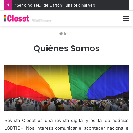
“Ser o no ser… de Cartón”, una original versión de Hamlet protagonizada por marionetas
M
Inicio
Quiénes Somos
Revista Clóset es una revista digital y portal de noticias
LGBTIQ+. Nos interesa comunicar el acontecer nacional e