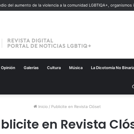
Opinión
Galerías
Cultura
Música
La Dicotomía No Binari
Inicio
/
Publicite en Revista Clóset
blicite en Revista Cló