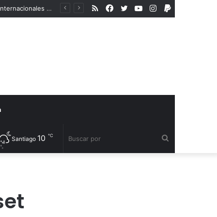
RSS
Facebook
Twitter
YouTube
Instagram
PayPal
En medio del aumento de la violencia a la comunidad LGBTIQA+, organismos internacionales reconocen a defensores de derechos humanos
a
℃
10
Buscar
Santiago
por
set