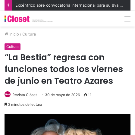
Excéntrico abre convocatoria internacional para su 8va edición e invita a exhibir nuevas miradas
M
Inicio
/
Cultura
Cultura
“La Bestia” regresa con
funciones todos los viernes
de junio en Teatro Azares
Revista Clóset
30 de mayo de 2026
11
2 minutos de lectura