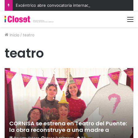
Excéntrico abre convocatoria internacional para su 8va edición e invita a exhibir nuevas miradas
M
Inicio
/
teatro
teatro
CORNISA se estrena en Teatro del Puente:
la obra reconstruye a una madre a
través de los recuerdos de sus hijas