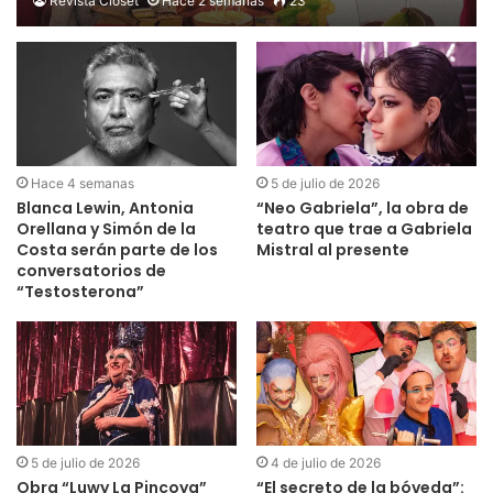
Revista Clóset
Hace 2 semanas
23
Hace 4 semanas
5 de julio de 2026
Blanca Lewin, Antonia
“Neo Gabriela”, la obra de
Orellana y Simón de la
teatro que trae a Gabriela
Costa serán parte de los
Mistral al presente
conversatorios de
“Testosterona”
5 de julio de 2026
4 de julio de 2026
Obra “Luwy La Pincoya”
“El secreto de la bóveda”: