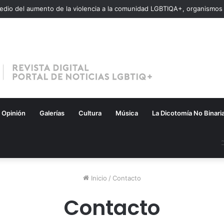
Opinión
Galerías
Cultura
Música
La Dicotomía No Binari
Inicio
/
Contacto
Contacto