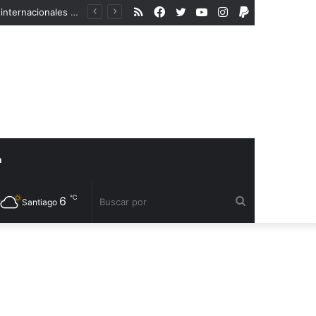
RSS
Facebook
Twitter
YouTube
Instagram
PayPal
En medio del aumento de la violencia a la comunidad LGBTIQA+, organismos internacionales reconocen a defensores de derechos humanos
a
℃
6
Buscar
Santiago
por