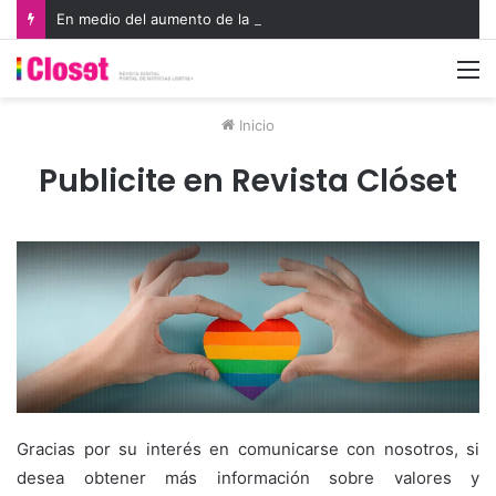
En medio del aumento de la violencia a la comunidad LGBTIQA+, organismos internacionales reconocen a defensores de derechos humanos
M
Inicio
Publicite en Revista Clóset
Gracias por su interés en comunicarse con nosotros, si
desea obtener más información sobre valores y