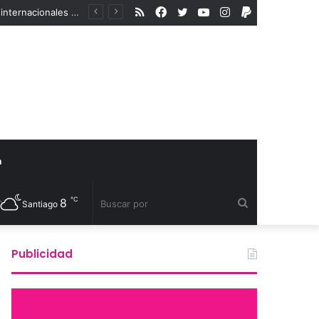
RSS
Facebook
Twitter
YouTube
Instagram
PayPal
En medio del aumento de la violencia a la comunidad LGBTIQA+, organismos internacionales reconocen a defensores de derechos humanos
a
℃
8
Buscar
Santiago
por
Publicidad