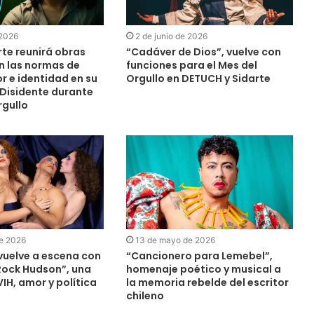
 2026
2 de junio de 2026
rte reunirá obras
“Cadáver de Dios”, vuelve con
n las normas de
funciones para el Mes del
r e identidad en su
Orgullo en DETUCH y Sidarte
 Disidente durante
rgullo
e 2026
13 de mayo de 2026
uelve a escena con
“Cancionero para Lemebel”,
 Rock Hudson”, una
homenaje poético y musical a
IH, amor y política
la memoria rebelde del escritor
chileno