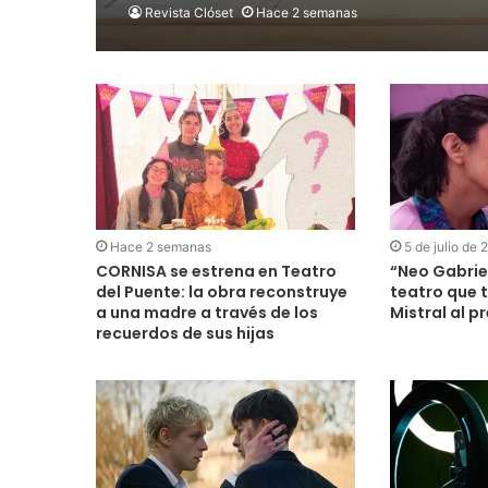
Revista Clóset
Hace 2 semanas
Hace 2 semanas
5 de julio de
CORNISA se estrena en Teatro
“Neo Gabriel
del Puente: la obra reconstruye
teatro que 
a una madre a través de los
Mistral al p
recuerdos de sus hijas