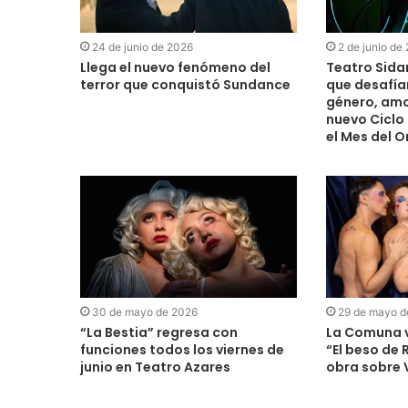
24 de junio de 2026
2 de junio de
Llega el nuevo fenómeno del
Teatro Sida
terror que conquistó Sundance
que desafía
género, amo
nuevo Ciclo
el Mes del O
30 de mayo de 2026
29 de mayo d
“La Bestia” regresa con
La Comuna v
funciones todos los viernes de
“El beso de
junio en Teatro Azares
obra sobre V