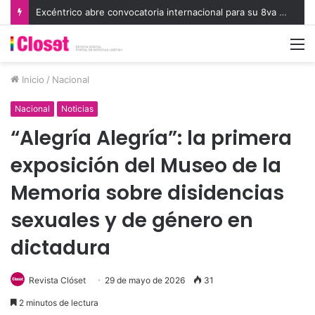
Excéntrico abre convocatoria internacional para su 8va edición e invita a exhibir nuevas miradas
M
Inicio
/
Nacional
Nacional
Noticias
“Alegría Alegría”: la primera
exposición del Museo de la
Memoria sobre disidencias
sexuales y de género en
dictadura
Revista Clóset
29 de mayo de 2026
31
2 minutos de lectura