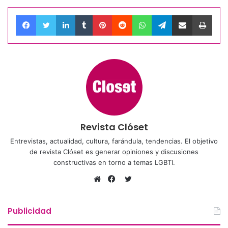
Facebook
Twitter
LinkedIn
Tumblr
Pinterest
Reddit
WhatsApp
Telegram
Compartir por correo electrónico
Impri
Revista Clóset
Entrevistas, actualidad, cultura, farándula, tendencias. El objetivo
de revista Clóset es generar opiniones y discusiones
constructivas en torno a temas LGBTI.
Twitter
Sitio
Facebook
web
Publicidad