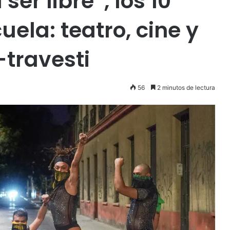
er libre”, los 10
ela: teatro, cine y
travesti
56
2 minutos de lectura