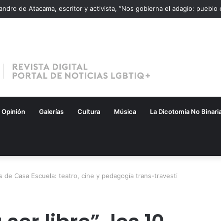
Opinión
Galerías
Cultura
Música
La Dicotomía No Binari
os de Casa Escuela: teatro, cine y pedagogía trans-travesti