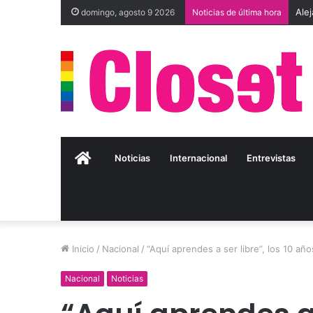
domingo, agosto 9 2026
Noticias de última hora
Inicio
Noticias
Internacional
Entrevistas
Inicio
/
Nacional
/
“Aquí aprendes a ser libre”, los 10 añ
Nacional
Noticias