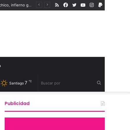
RSS
Facebook
Twitter
YouTube
Instagram
PayPal
En medio del aumento de la violencia a la comunidad LGBTIQA+, organismos internacionales reconocen a defensores de derechos humanos
a
℃
7
Buscar
Santiago
por
Publicidad