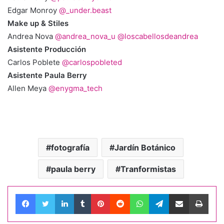
Edgar Monroy
@_under.beast
Make up & Stiles
Andrea Nova
@andrea_nova_u
@loscabellosdeandrea
Asistente Producción
Carlos Poblete
@carlospobleted
Asistente Paula Berry
Allen Meya
@enygma_tech
fotografía
Jardín Botánico
paula berry
Tranformistas
Facebook
Twitter
LinkedIn
Tumblr
Pinterest
Reddit
WhatsApp
Telegram
Compartir por correo electrónico
Impri