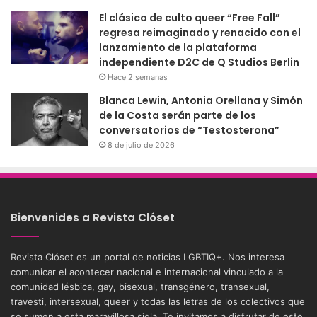
El clásico de culto queer “Free Fall”
regresa reimaginado y renacido con el
lanzamiento de la plataforma
independiente D2C de Q Studios Berlin
Hace 2 semanas
Blanca Lewin, Antonia Orellana y Simón
de la Costa serán parte de los
conversatorios de “Testosterona”
8 de julio de 2026
Bienvenides a Revista Clóset
Revista Clóset es un portal de noticias LGBTIQ+. Nos interesa
comunicar el acontecer nacional e internacional vinculado a la
comunidad lésbica, gay, bisexual, transgénero, transexual,
travesti, intersexual, queer y todas las letras de los colectivos que
se sumen a esta maravillosa sigla. Te invitamos a disfrutar de este