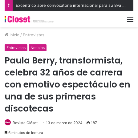
Excéntrico abre convocatoria internacional para su 8va edición e invita a exhibir nuevas miradas
M
Inicio
/
Entrevistas
Entrevistas
Noticias
Paula Berry, transformista,
celebra 32 años de carrera
con emotivo espectáculo en
una de sus primeras
discotecas
Revista Clóset
13 de marzo de 2024
187
6 minutos de lectura