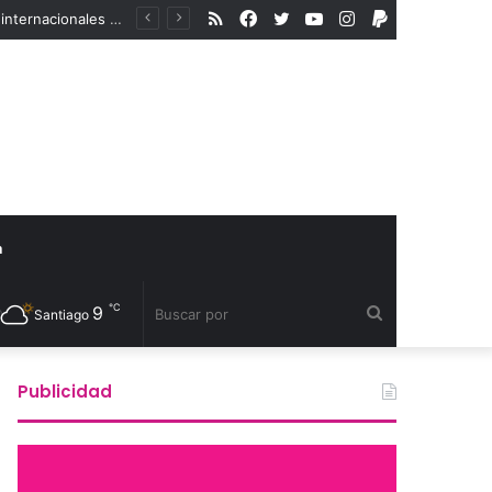
RSS
Facebook
Twitter
YouTube
Instagram
PayPal
Excéntrico abre convocatoria internacional para su 8va edición e invita a exhibir nuevas miradas
a
℃
9
Buscar
Santiago
por
Publicidad