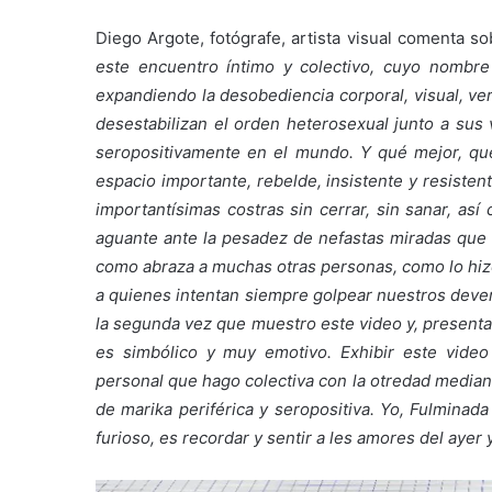
Diego Argote, fotógrafe, artista visual comenta s
este encuentro íntimo y colectivo, cuyo nombr
expandiendo la desobediencia corporal, visual, ver
desestabilizan el orden heterosexual junto a sus
seropositivamente en el mundo. Y qué mejor, qu
espacio importante, rebelde, insistente y resiste
importantísimas costras sin cerrar, sin sanar, as
aguante ante la pesadez de nefastas miradas que d
como abraza a muchas otras personas, como lo hizo
a quienes intentan siempre golpear nuestros deven
la segunda vez que muestro este video y, presentar
es simbólico y muy emotivo. Exhibir este vide
personal que hago colectiva con la otredad media
de marika periférica y seropositiva. Yo, Fulminad
furioso, es recordar y sentir a les amores del ayer 