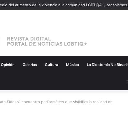
Opinión
Galerías
Cultura
Música
La Dicotomía No Binari
o Sidoso” encuentro performático que visibiliza la realidad de