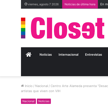
viernes, agosto 7 2026
Noticias de última hora
Inicio
Noticias
Internacional
Entrevistas
Inicio
/
Nacional
/
Centro Arte Alameda presenta “Desacat
artistas que viven con VIH
Nacional
Noticias