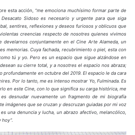
obre esta acción,
“me emociona muchísimo formar parte de
e Desacato Sidoso es necesario y urgente para que siga
bal, sentires, reflexiones y deseos furiosos y oblicuos que
 violentas creencias respecto de nosotres quienes vivimos
e develarnos conjuntamente en el Cine Arte Alameda, un
ntes memorias. Cuya fachada, recubrimiento o piel, esta con
í como tú y yo. Pero es un espacio que sigue alzándose en
esean su cierre total, y a nosotres el espacio nos abraza;
 profundamente en octubre del 2019. El espacio le da cara
ires. Por lo tanto, me es intenso mostrar Yo, Fulminada. Es
lo en este Cine, con lo que significa su carga histórica, me
o es desnudar nuevamente un fragmento de mi biografía
nte imágenes que se cruzan y descruzan guiadas por mi voz
a es una denuncia y lucha, un abrazo afectivo, melancólico,
y hoy”.