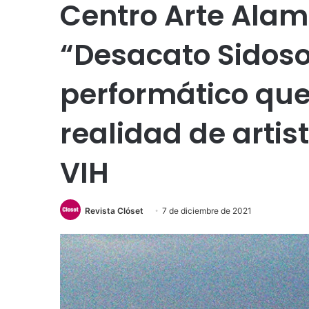
Centro Arte Ala
“Desacato Sidoso
performático que 
realidad de artis
VIH
Revista Clóset
7 de diciembre de 2021