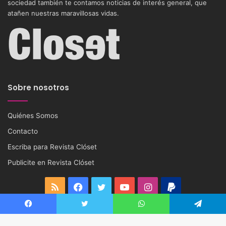
sociedad también te contamos noticias de interés general, que
atañen nuestras maravillosas vidas.
Sobre nosotros
Quiénes Somos
Contacto
Escriba para Revista Clóset
Publicite en Revista Clóset
RSS
Facebook
Twitter
YouTube
Instagram
PayPal
Enlaces de Interés
Facebook
Twitter
WhatsApp
Telegram