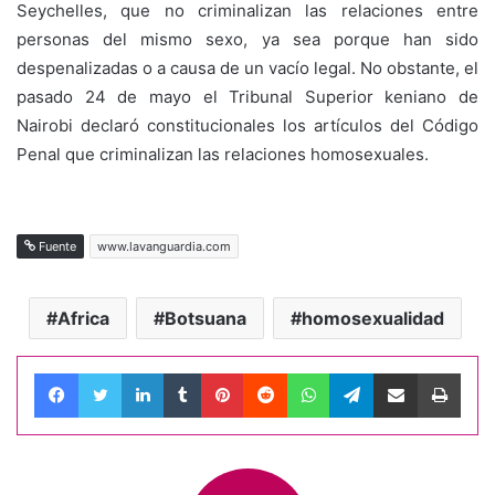
Seychelles, que no criminalizan las relaciones entre
personas del mismo sexo, ya sea porque han sido
despenalizadas o a causa de un vacío legal. No obstante, el
pasado 24 de mayo el Tribunal Superior keniano de
Nairobi declaró constitucionales los artículos del Código
Penal que criminalizan las relaciones homosexuales.
Fuente
www.lavanguardia.com
Africa
Botsuana
homosexualidad
Facebook
Twitter
LinkedIn
Tumblr
Pinterest
Reddit
WhatsApp
Telegram
Compartir por correo electrónico
Impri