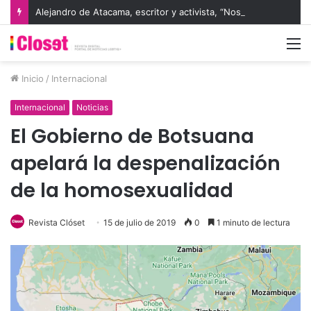
Alejandro de Atacama, escritor y activista, “Nos gobierna el adagio: pueblo chico, infierno grande”
M
Inicio
/
Internacional
Internacional
Noticias
El Gobierno de Botsuana
apelará la despenalización
de la homosexualidad
Revista Clóset
15 de julio de 2019
0
1 minuto de lectura