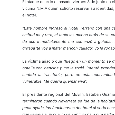
El ataque ocurrió el pasado viernes 8 de junio en 
víctima N.M.A quién solicitó reservar su identidad
el hotel.
“Este hombre ingresó al Hotel Terrano con una cap
actitud muy rara, él tenía las manos atrás de su 
de eso inmediatamente me comenzó a golpear. L
gritaba ‘te voy a matar maricón culiado’, yo le roga
La víctima añadió que
“luego en un momento se de
botella con bencina y me la roció. Intentó prend
sentido la transfobía, pero en esta oportuni
vulnerable. Me quería quemar viva”.
El presidente regional del Movilh, Esteban Guzm
terminaron cuando Navarrete se fue de la habitaci
pedir ayuda, los funcionarios del hotel al verla e
que llevarla a un cuarto de servicio para que nadie 