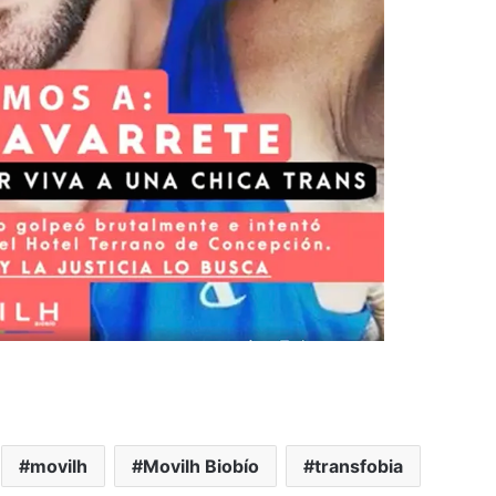
movilh
Movilh Biobío
transfobia