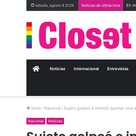
sábado, agosto 8 2026
Noticias de última hora
Inicio
Noticias
Internacional
Entrevistas
Inicio
/
Nacional
/
Sujeto golpeó e intentó quemar viva 
Nacional
Noticias