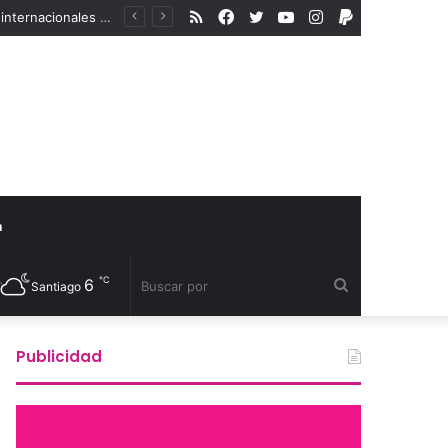
RSS
Facebook
Twitter
YouTube
Instagram
PayPal
Excéntrico abre convocatoria internacional para su 8va edición e invita a exhibir nuevas miradas
a
℃
6
Buscar
Santiago
por
Publicidad