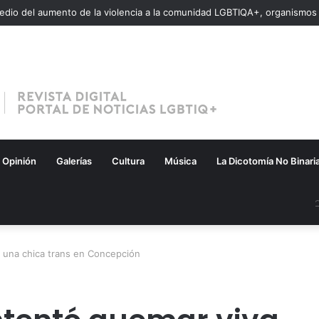
Opinión
Galerías
Cultura
Música
La Dicotomía No Binari
a una chica trans en Concepción