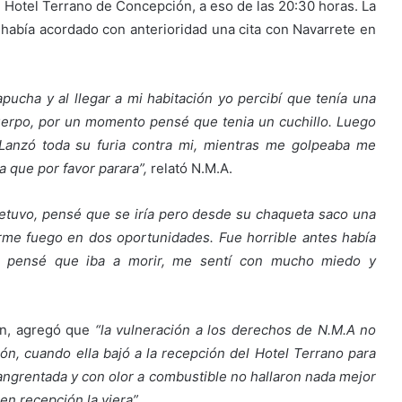
el Hotel Terrano de Concepción, a eso de las 20:30 horas. La
, había acordado con anterioridad una cita con Navarrete en
ucha y al llegar a mi habitación yo percibí que tenía una
cuerpo, por un momento pensé que tenia un cuchillo. Luego
anzó toda su furia contra mi, mientras me golpeaba me
ba que por favor parara”,
relató N.M.A.
tuvo, pensé que se iría pero desde su chaqueta saco una
erme fuego en dos oportunidades. Fue horrible antes había
dad pensé que iba a morir, me sentí con mucho miedo y
án, agregó que
“la vulneración a los derechos de N.M.A no
ón, cuando ella bajó a la recepción del Hotel Terrano para
nsangrentada y con olor a combustible no hallaron nada mejor
en recepción la viera”.