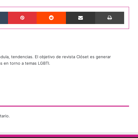
Tumblr
Pinterest
Reddit
Compartir por correo electrónico
Imprimi
ándula, tendencias. El objetivo de revista Clóset es generar
as en torno a temas LGBTI.
ario.