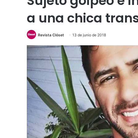
Sujeto golpeó e 
a una chica tran
Revista Clóset
13 de junio de 2018