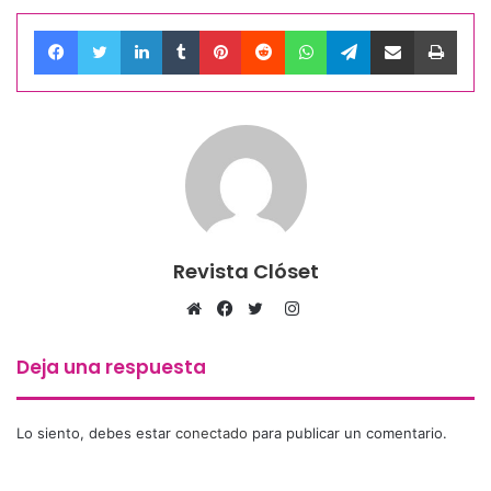
Facebook
Twitter
LinkedIn
Tumblr
Pinterest
Reddit
WhatsApp
Telegram
Compartir por correo electrónico
Impri
Revista Clóset
Instagram
Sitio
Facebook
Twitter
web
Deja una respuesta
Lo siento, debes estar
conectado
para publicar un comentario.