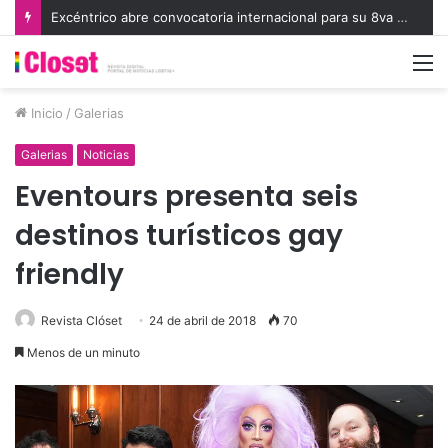
Excéntrico abre convocatoria internacional para su 8va edición e invita a exhibir nuevas miradas
M
Inicio
/
Galerias
Galerias
Noticias
Eventours presenta seis
destinos turísticos gay
friendly
Revista Clóset
24 de abril de 2018
70
Menos de un minuto