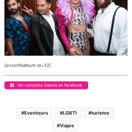
[srizonfbalbum id=32]
Ver completa Galería en facebook
Eventours
LGBTI
turismo
Viajes