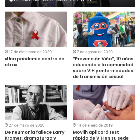
17 de diciembre de 2020
7 de agosto de 2020
«Una pandemia dentro de
“Prevención Viña”, 10 años
otra»
educando a la comunidad
sobre VIH y enfermedades
de transmisión sexual
27 de mayo de 2020
14 de enero de 2019
De neumonía fallece Larry
Movilh aplicará test
Kramer, dramaturgo y
rápido de VIH en su sede