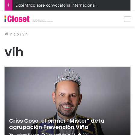
Excéntrico abre convocatoria internacional para su 8va edición e invita a exhibir nuevas miradas
M
Inicio
/
vih
vih
Criss Coso, el primer “Mister” de la
agrupación Prevención Viña
Luciana Brinott
8 de abril de 2021
326