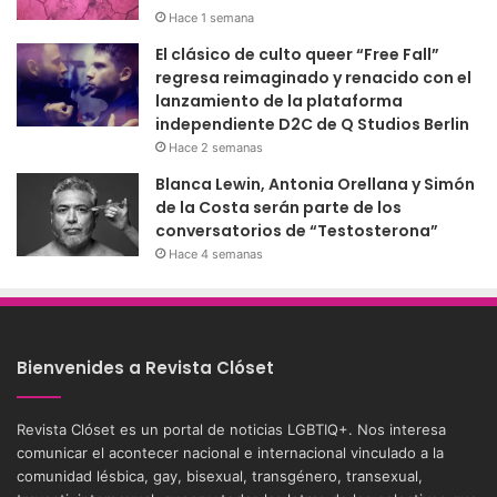
Hace 1 semana
El clásico de culto queer “Free Fall”
regresa reimaginado y renacido con el
lanzamiento de la plataforma
independiente D2C de Q Studios Berlin
Hace 2 semanas
Blanca Lewin, Antonia Orellana y Simón
de la Costa serán parte de los
conversatorios de “Testosterona”
Hace 4 semanas
Bienvenides a Revista Clóset
Revista Clóset es un portal de noticias LGBTIQ+. Nos interesa
comunicar el acontecer nacional e internacional vinculado a la
comunidad lésbica, gay, bisexual, transgénero, transexual,