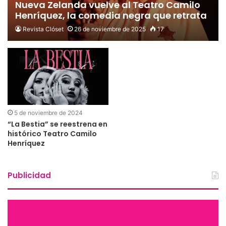
Nueva Zelanda vuelve al Teatro Camilo
Henríquez, la comedia negra que retrata
a una generación al borde del derrumbe
Revista Clóset
26 de noviembre de 2025
17
5 de noviembre de 2024
“La Bestia” se reestrena en
histórico Teatro Camilo
Henríquez
Publicidad