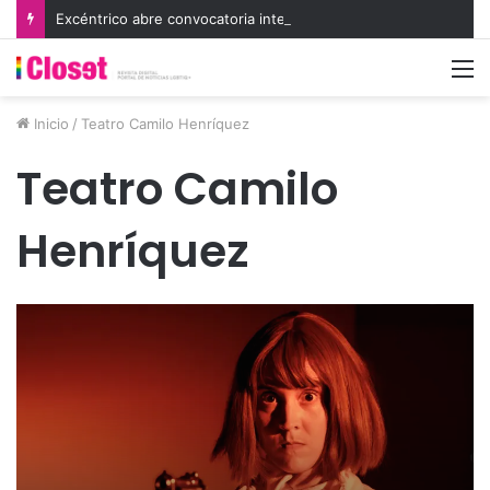
Excéntrico abre convocatoria internacional para su 8va edición e invita a exhibir nuevas miradas
M
Inicio
/
Teatro Camilo Henríquez
Teatro Camilo
Henríquez