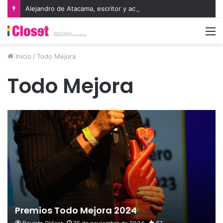
Alejandro de Atacama, escritor y activista, “Nos gobierna el adagio: pueblo chico, infierno grande”
M
Inicio
/
Todo Mejora
Todo Mejora
Premios Todo Mejora 2024