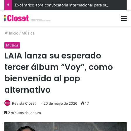
Excéntrico abre convocatoria internacional para su 8va edición e invita a exhibir nuevas miradas
M
Inicio
/
Música
Música
LAIA lanza su esperado
tercer álbum “Voy”, como
bienvenida al pop
alternativo
Revista Clóset
20 de mayo de 2026
17
2 minutos de lectura