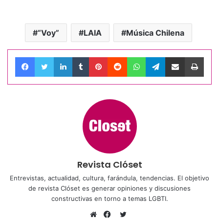
“Voy”
LAIA
Música Chilena
Facebook
Twitter
LinkedIn
Tumblr
Pinterest
Reddit
WhatsApp
Telegram
Compartir por correo electrónico
Impri
Revista Clóset
Entrevistas, actualidad, cultura, farándula, tendencias. El objetivo
de revista Clóset es generar opiniones y discusiones
constructivas en torno a temas LGBTI.
Twitter