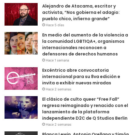
Alejandro de Atacama, escritor y
activista, “Nos gobierna el adagio:
pueblo chico, infierno grande”
Hace 5 días
En medio del aumento de la violencia a
la comunidad LGBTIQA+, organismos
internacionales reconocen a
defensores de derechos humanos
Hace 1 semana
Excéntrico abre convocatoria
internacional para su 8va edición e
invita a exhibir nuevas miradas
Hace 2 semanas
El clásico de culto queer “Free Fall”
regresa reimaginado y renacido con el
lanzamiento de la plataforma
independiente D2C de Q Studios Berlin
Hace 2 semanas
Blanca Lewin, Antonia Orellana y Simón