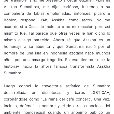
del transformismo me presentó a Óscar Guzmán. «Ella es
Asskha Sumathra», me dijo, cariñoso, luciendo a su
compañera de tablas emplumadas. Entonces, pícaro e
irónico, respondí: «Ah, Asskha, como asco». No me
acuerdo si a Óscar le molestó o no mi reacción pero así
mismito fue. Tal parece que otras veces le han dicho lo
mismo o algo parecido. Ahora sé que Asskha es un
homenaje a su abuelita y que Sumathra nació por el
nombre de una isla en Indonesia azotada hace muchos
años por una amarga tragedia. En ese tiempo –dice la
historia– nació la ahora famosa transformista Asskha
Sumathra.
Luego conocí la trayectoria artística de Sumathra
desarrollada en discotecas y bares LGBTIQA+,
coronándose como “La reina del café concert”. Una vez,
incluso, defendí su nombre y el de otras conocidas del
ambiente homosexual cuando un anónimo publicó un