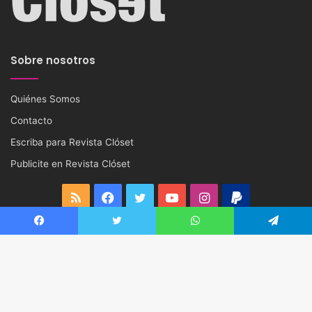
Sobre nosotros
Quiénes Somos
Contacto
Escriba para Revista Clóset
Publicite en Revista Clóset
RSS
Facebook
Twitter
YouTube
Instagram
PayPal
Enlaces de Interés
Facebook
Twitter
WhatsApp
Telegram
Fundación Todo Mejora
Bo
Corporación Chilena de Prevención del SIDA (ACCIONGAY)