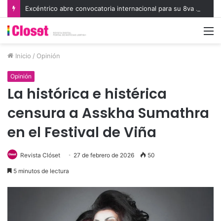
Excéntrico abre convocatoria internacional para su 8va edición e invita a exhibir nuevas miradas
M
Inicio
/
Opinión
Opinión
La histórica e histérica
censura a Asskha Sumathra
en el Festival de Viña
Revista Clóset
27 de febrero de 2026
50
5 minutos de lectura