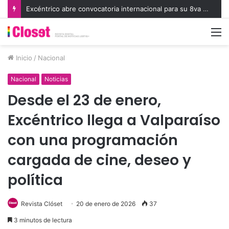
Excéntrico abre convocatoria internacional para su 8va edición e invita a exhibir nuevas miradas
M
Inicio
/
Nacional
Nacional
Noticias
Desde el 23 de enero,
Excéntrico llega a Valparaíso
con una programación
cargada de cine, deseo y
política
Revista Clóset
20 de enero de 2026
37
3 minutos de lectura