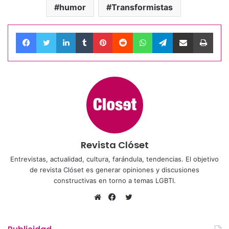
humor
Transformistas
Facebook
Twitter
LinkedIn
Tumblr
Pinterest
Reddit
WhatsApp
Telegram
Compartir por correo electrónico
Impri
Revista Clóset
Entrevistas, actualidad, cultura, farándula, tendencias. El objetivo
de revista Clóset es generar opiniones y discusiones
constructivas en torno a temas LGBTI.
Twitter
Sitio
Facebook
web