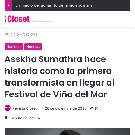
En medio del aumento de la violencia a la comunidad LGBTIQA+, organismos internacionales reconocen a defensores de derechos humanos
M
Inicio
/
Nacional
Nacional
Noticias
Asskha Sumathra hace
historia como la primera
transformista en llegar al
Festival de Viña del Mar
Revista Clóset
28 de diciembre de 2025
91
1 minuto de lectura