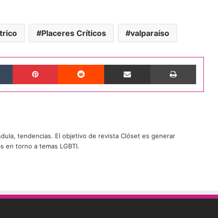
trico
Placeres Críticos
valparaíso
Tumblr
Pinterest
Reddit
Compartir por correo electrónico
Imprimi
ándula, tendencias. El objetivo de revista Clóset es generar
as en torno a temas LGBTI.