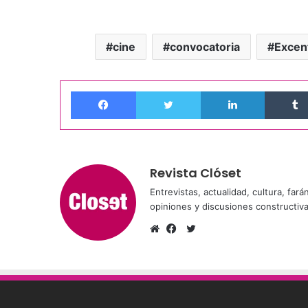
cine
convocatoria
Excen
Facebook
Twitter
LinkedIn
Revista Clóset
Entrevistas, actualidad, cultura, far
opiniones y discusiones constructiv
Twitter
Sitio
Facebook
web