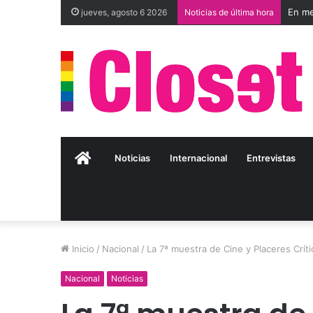
jueves, agosto 6 2026
Noticias de última hora
Inicio
Noticias
Internacional
Entrevistas
Inicio
/
Nacional
/
La 7ª muestra de Cine y Placeres Críti
Nacional
Noticias