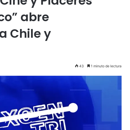
Cine y Placeres
ico” abre
a Chile y
43
1 minuto de lectura