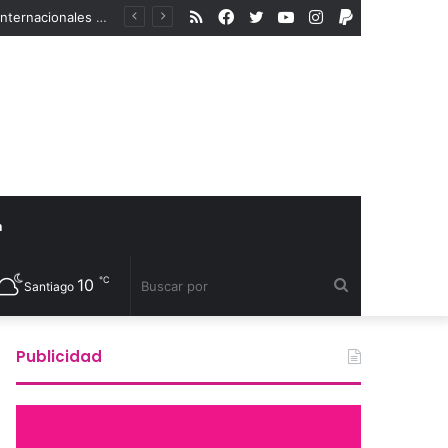
RSS
Facebook
Twitter
YouTube
Instagram
PayPal
En medio del aumento de la violencia a la comunidad LGBTIQA+, organismos internacionales reconocen a defensores de derechos humanos
a
℃
10
Buscar
Santiago
por
Publicidad