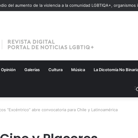
Opinión
Galerías
Cultura
Música
La Dicotomía No Binari
cos “Excéntrico” abre convocatoria para Chile y Latinoamérica