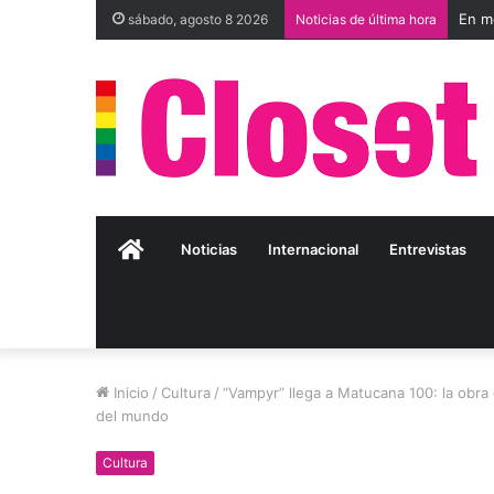
sábado, agosto 8 2026
Noticias de última hora
Inicio
Noticias
Internacional
Entrevistas
Inicio
/
Cultura
/
“Vampyr” llega a Matucana 100: la obra 
del mundo
Cultura