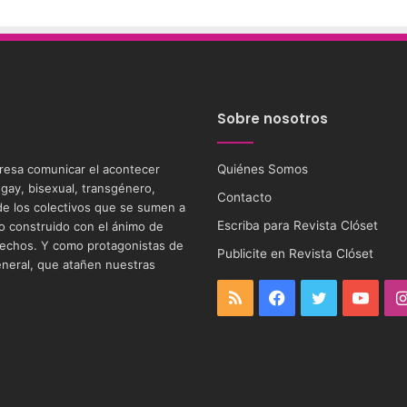
Sobre nosotros
eresa comunicar el acontecer
Quiénes Somos
 gay, bisexual, transgénero,
Contacto
s de los colectivos que se sumen a
Escriba para Revista Clóset
tio construido con el ánimo de
 derechos. Y como protagonistas de
Publicite en Revista Clóset
eneral, que atañen nuestras
RSS
Facebook
Twitter
YouT