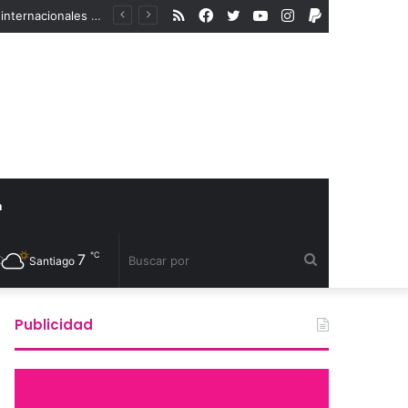
RSS
Facebook
Twitter
YouTube
Instagram
PayPal
En medio del aumento de la violencia a la comunidad LGBTIQA+, organismos internacionales reconocen a defensores de derechos humanos
a
℃
7
Buscar
Santiago
por
Publicidad