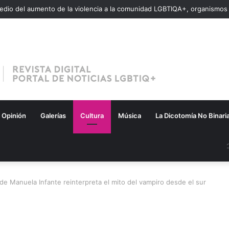
Opinión
Galerías
Cultura
Música
La Dicotomía No Binari
de Manuela Infante reinterpreta el mito del vampiro desde el sur