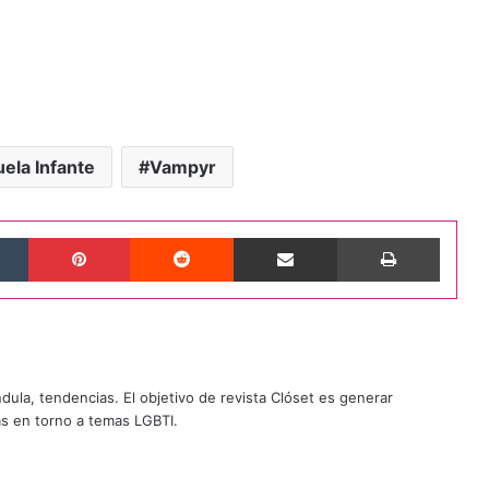
ela Infante
Vampyr
Tumblr
Pinterest
Reddit
Compartir por correo electrónico
Imprimi
ándula, tendencias. El objetivo de revista Clóset es generar
as en torno a temas LGBTI.