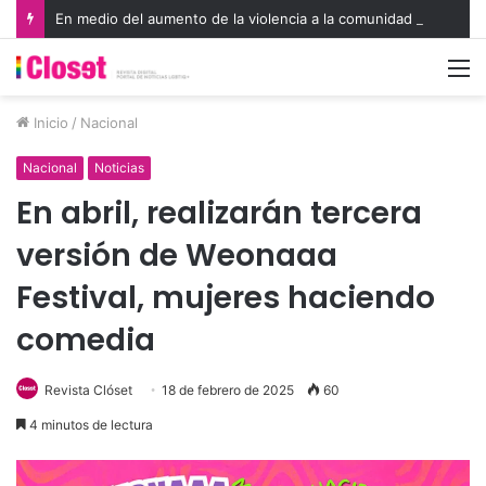
En medio del aumento de la violencia a la comunidad LGBTIQA+, organismos internacionales reconocen a defensores de derechos humanos
M
Inicio
/
Nacional
Nacional
Noticias
En abril, realizarán tercera
versión de Weonaaa
Festival, mujeres haciendo
comedia
Revista Clóset
18 de febrero de 2025
60
4 minutos de lectura