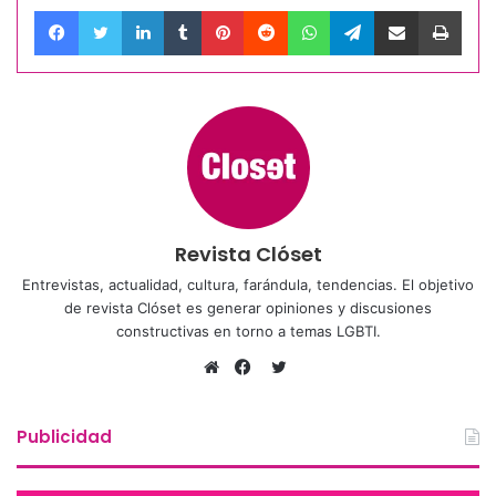
Facebook
Twitter
LinkedIn
Tumblr
Pinterest
Reddit
WhatsApp
Telegram
Compartir por correo electrónico
Impri
Revista Clóset
Entrevistas, actualidad, cultura, farándula, tendencias. El objetivo
de revista Clóset es generar opiniones y discusiones
constructivas en torno a temas LGBTI.
Twitter
Sitio
Facebook
web
Publicidad