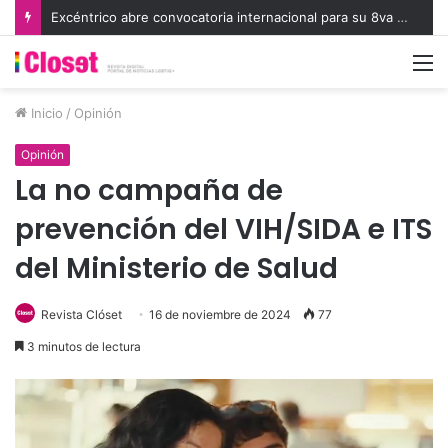
Excéntrico abre convocatoria internacional para su 8va edición e invita a exhibir nuevas miradas
M
Inicio
/
Opinión
Opinión
La no campaña de
prevención del VIH/SIDA e ITS
del Ministerio de Salud
Revista Clóset
16 de noviembre de 2024
77
3 minutos de lectura