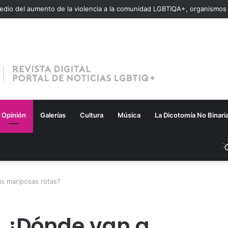
Opinión
Galerías
Cultura
Música
La Dicotomía No Binari
as mariposas rotas?
. ¿Dónde van a