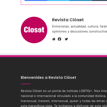
Revista Clóset
Entrevistas, actualidad, cultura, far
opiniones y discusiones constructiv
Twitter
Sitio
Facebook
web
Bienvenides a Revista Clóset
Revista Clóset es un portal de noticias LGBTIQ+. Nos int
nacional e internacional vinculado a la comunidad lésbica,
transexual, travesti, intersexual, queer y todas las letra
esta maravillosa sigla. Te invitamos a disfrutar de este si