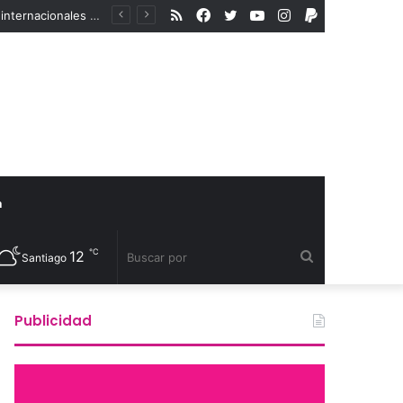
RSS
Facebook
Twitter
YouTube
Instagram
PayPal
En medio del aumento de la violencia a la comunidad LGBTIQA+, organismos internacionales reconocen a defensores de derechos humanos
a
℃
12
Buscar
Santiago
por
Publicidad