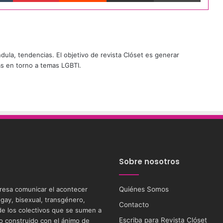
ándula, tendencias. El objetivo de revista Clóset es generar
as en torno a temas LGBTI.
Sobre nosotros
eresa comunicar el acontecer
Quiénes Somos
 gay, bisexual, transgénero,
Contacto
s de los colectivos que se sumen a
Escriba para Revista Clóset
tio construido con el ánimo de