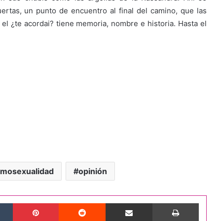
ertas, un punto de encuentro al final del camino, que las
 el ¿te acordai? tiene memoria, nombre e historia. Hasta el
mosexualidad
opinión
Tumblr
Pinterest
Reddit
Compartir por correo electrónico
Imprimi