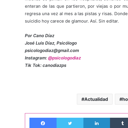
enteran de las que partieron, por viejas o por mu
regresa una vez al mes a las pistas y risas. Donde
suicidio hoy carece de glamour. Así. Sin editar.
Por Cano Díaz
José Luis Díaz, Psicólogo
psicologodiaz@gmail.com
Instagram:
@psicologodiaz
Tik Tok: canodiazps
Actualidad
ho
Facebook
Twitter
LinkedIn