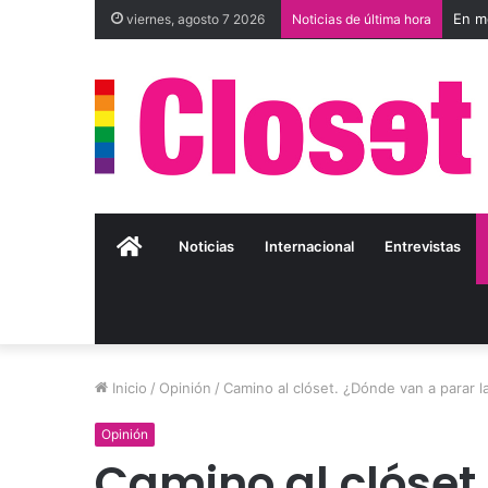
viernes, agosto 7 2026
Noticias de última hora
Inicio
Noticias
Internacional
Entrevistas
Inicio
/
Opinión
/
Camino al clóset. ¿Dónde van a parar l
Opinión
Camino al clóset