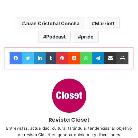
Juan Cristobal Concha
Marriott
Podcast
pride
Facebook
Twitter
LinkedIn
Tumblr
Pinterest
Reddit
WhatsApp
Telegram
Compartir por correo electrónico
Impri
Revista Clóset
Entrevistas, actualidad, cultura, farándula, tendencias. El objetivo
de revista Clóset es generar opiniones y discusiones