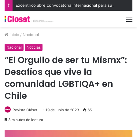
Excéntrico abre convocatoria internacional para su 8va edición e invita a exhibir nuevas miradas
M
Inicio
/
Nacional
Nacional
Noticias
“El Orgullo de ser tu Mismx”:
Desafíos que vive la
comunidad LGBTIQA+ en
Chile
Revista Clóset
19 de junio de 2023
65
3 minutos de lectura