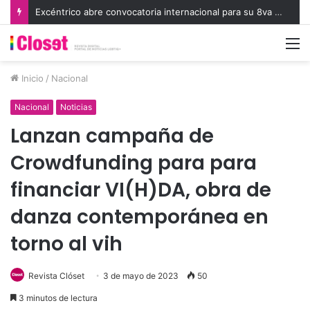
Excéntrico abre convocatoria internacional para su 8va edición e invita a exhibir nuevas miradas
M
Inicio
/
Nacional
Nacional
Noticias
Lanzan campaña de
Crowdfunding para para
financiar VI(H)DA, obra de
danza contemporánea en
torno al vih
Revista Clóset
3 de mayo de 2023
50
3 minutos de lectura