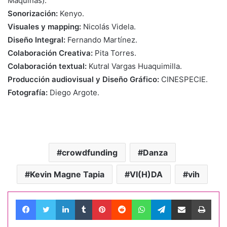
Máquinas).
Sonorización:
Kenyo.
Visuales y mapping:
Nicolás Videla.
Diseño Integral:
Fernando Martínez.
Colaboración Creativa:
Pita Torres.
Colaboración textual:
Kutral Vargas Huaquimilla.
Producción audiovisual y Diseño Gráfico:
CINESPECIE.
Fotografía:
Diego Argote.
crowdfunding
Danza
Kevin Magne Tapia
VI(H)DA
vih
Facebook
Twitter
LinkedIn
Tumblr
Pinterest
Reddit
WhatsApp
Telegram
Compartir por correo electrónico
Impri