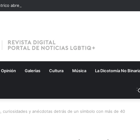
Opinión
Galerías
Cultura
Música
La Dicotomía No Binari
ia, curiosidades y anécdotas detrás de un símbolo con más de 40