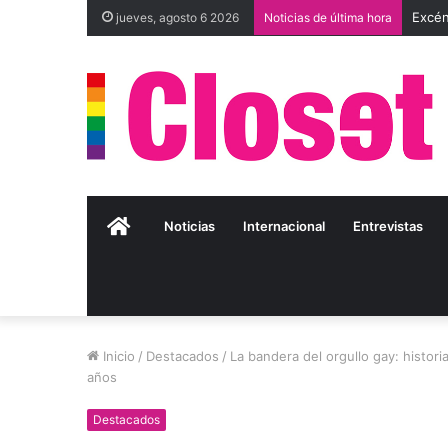
jueves, agosto 6 2026
Noticias de última hora
Inicio
Noticias
Internacional
Entrevistas
Inicio
/
Destacados
/
La bandera del orgullo gay: histor
años
Destacados