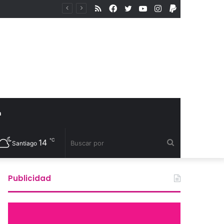
RSS
Facebook
Twitter
YouTube
Instagram
PayPal
Excéntrico abre convocatoria internacional para su 8va edición e invita a exhibir nuevas miradas
a
℃
14
Buscar
Santiago
por
Publicidad