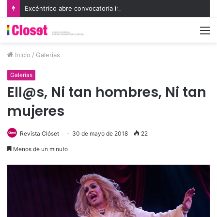
Excéntrico abre convocatoria internacional para su 8va edición e invita a exhibir nuevas miradas
M
Inicio
/
Galerias
Galerias
Ell@s, Ni tan hombres, Ni tan
mujeres
Revista Clóset
30 de mayo de 2018
22
Menos de un minuto