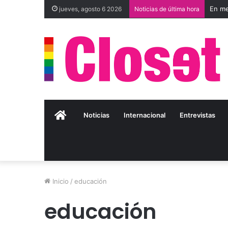
jueves, agosto 6 2026
Noticias de última hora
Inicio
Noticias
Internacional
Entrevistas
Inicio
/
educación
educación