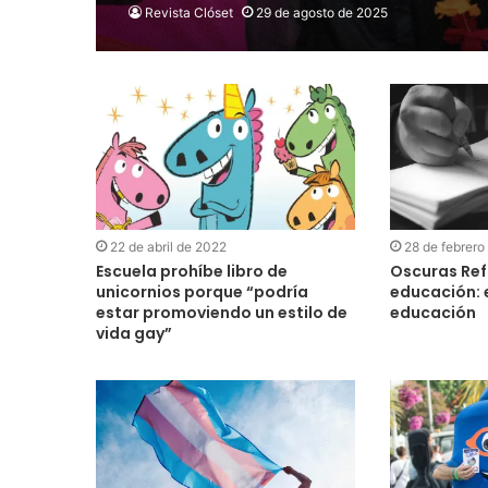
Revista Clóset
29 de agosto de 2025
22 de abril de 2022
28 de febrero
Escuela prohíbe libro de
Oscuras Ref
unicornios porque “podría
educación: e
estar promoviendo un estilo de
educación
vida gay”