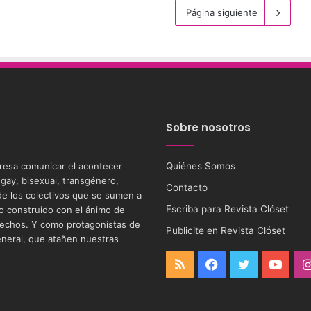
Página siguiente
Sobre nosotros
eresa comunicar el acontecer
Quiénes Somos
 gay, bisexual, transgénero,
Contacto
s de los colectivos que se sumen a
Escriba para Revista Clóset
tio construido con el ánimo de
 derechos. Y como protagonistas de
Publicite en Revista Clóset
eneral, que atañen nuestras
RSS
Facebook
Twitter
YouT