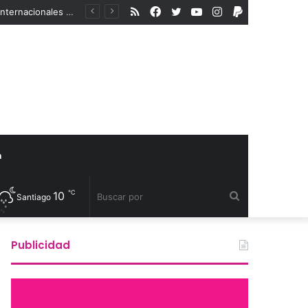
RSS
Facebook
Twitter
YouTube
Instagram
PayPal
En medio del aumento de la violencia a la comunidad LGBTIQA+, organismos internacionales reconocen a defensores de derechos humanos
a
℃
10
Buscar
Santiago
por
Publicidad