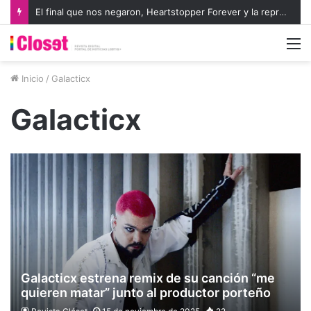
El final que nos negaron, Heartstopper Forever y la representación LGBTIQA+
M
Inicio
/
Galacticx
Galacticx
Galacticx estrena remix de su canción “me
quieren matar” junto al productor porteño
Tankboy