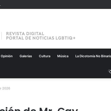
Opinión
Galerías
Cultura
Música
La Dicotomía No Binari
le 2026