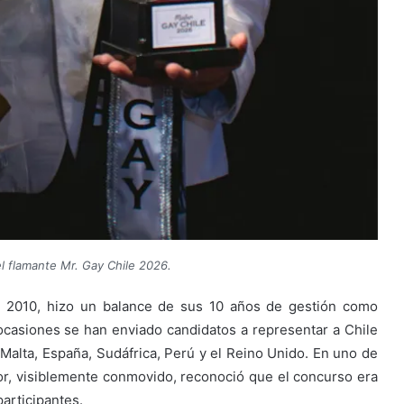
el flamante Mr. Gay Chile 2026.
le 2010, hizo un balance de sus 10 años de gestión como
casiones se han enviado candidatos a representar a Chile
alta, España, Sudáfrica, Perú y el Reino Unido. En uno de
r, visiblemente conmovido, reconoció que el concurso era
articipantes.