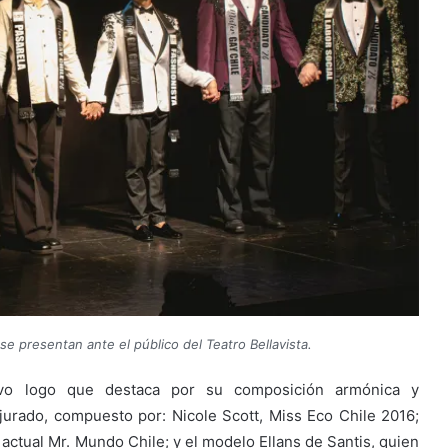
se presentan ante el público del Teatro Bellavista.
vo logo que destaca por su composición armónica y
 jurado, compuesto por: Nicole Scott, Miss Eco Chile 2016;
 actual Mr. Mundo Chile; y el modelo Ellans de Santis, quien