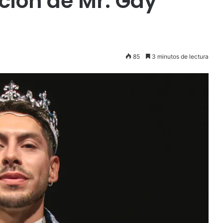
ión de Mr. Gay
85
3 minutos de lectura