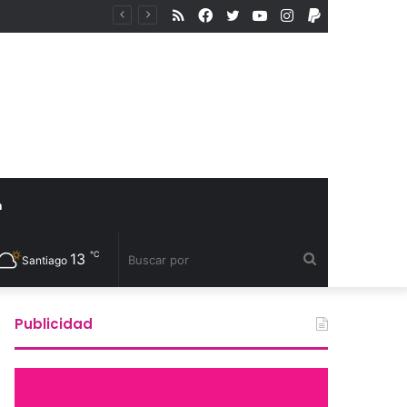
RSS
Facebook
Twitter
YouTube
Instagram
PayPal
Excéntrico abre convocatoria internacional para su 8va edición e invita a exhibir nuevas miradas
a
℃
13
Buscar
Santiago
por
Publicidad