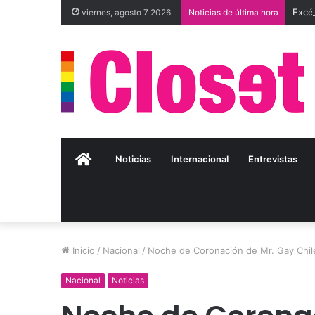
viernes, agosto 7 2026
Noticias de última hora
Inicio
Noticias
Internacional
Entrevistas
Inicio
/
Nacional
/
Noche de Coronación de Mr. Gay Chi
Nacional
Noticias