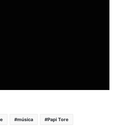
re
música
Papi Tore