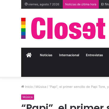
El f
viernes, agosto 7 2026
Noticias de última hora
Inicio
Noticias
Internacional
Entrevistas
Inicio
/
Música
/
“Papi”, el primer sencillo de Papi Tore, 
Música
“Papi”, el primer 