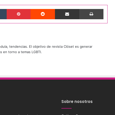
Tumblr
Pinterest
Reddit
Compartir por correo electrónico
Imprimi
ándula, tendencias. El objetivo de revista Clóset es generar
as en torno a temas LGBTI.
Sobre nosotros