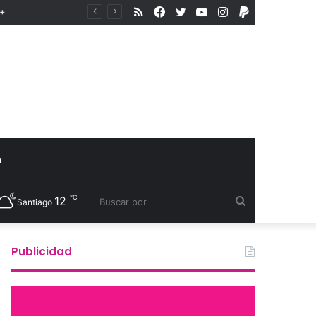
RSS
Facebook
Twitter
YouTube
Instagram
PayPal
A+
a
℃
12
Buscar
Santiago
por
Publicidad