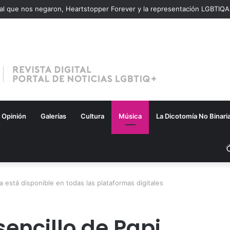
inal que nos negaron, Heartstopper Forever y la representación LGBTIQ
Opinión
Galerías
Cultura
Música
La Dicotomía No Binari
ya está disponible en todas las plataformas digitales
sencillo de Papi