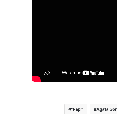
“Papi”
Agata Go