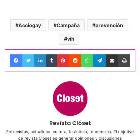
Acciogay
Campaña
prevención
vih
Facebook
Twitter
LinkedIn
Tumblr
Pinterest
Reddit
WhatsApp
Telegram
Compartir por correo electrónico
Impri
Revista Clóset
Entrevistas, actualidad, cultura, farándula, tendencias. El objetivo
de revista Clóset es generar opiniones y discusiones