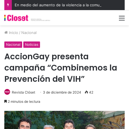
En medio del aumento de la violencia a la comunidad LGBTIQA+, organismos internacionales reconocen a defensores de derechos humanos
M
Inicio
/
Nacional
Nacional
Noticias
AccionGay presenta
campaña “Combinemos la
Prevención del VIH”
Revista Clóset
3 de diciembre de 2024
42
2 minutos de lectura