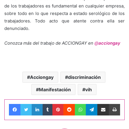
de los trabajadores es fundamental en cualquier empresa,
sobre todo en lo que respecta a estado serológico de los
trabajadores. Todo acto que atente contra ella ser
denunciado.
Conozca más del trabajo de ACCIONGAY en
@
acciongay
Acciongay
discriminación
Manifestación
vih
Facebook
Twitter
LinkedIn
Tumblr
Pinterest
Reddit
WhatsApp
Telegram
Compartir por correo electrónico
Impri