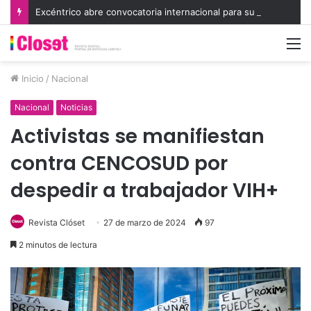
Excéntrico abre convocatoria internacional para su 8va edición e invita a exhibir nuevas miradas
M
Inicio
/
Nacional
Nacional
Noticias
Activistas se manifiestan
contra CENCOSUD por
despedir a trabajador VIH+
Revista Clóset
27 de marzo de 2024
97
2 minutos de lectura