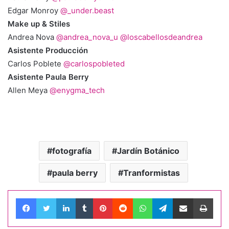
Edgar Monroy
@_under.beast
Make up & Stiles
Andrea Nova
@andrea_nova_u
@loscabellosdeandrea
Asistente Producción
Carlos Poblete
@carlospobleted
Asistente Paula Berry
Allen Meya
@enygma_tech
fotografía
Jardín Botánico
paula berry
Tranformistas
Facebook
Twitter
LinkedIn
Tumblr
Pinterest
Reddit
WhatsApp
Telegram
Compartir por correo electrónico
Impri