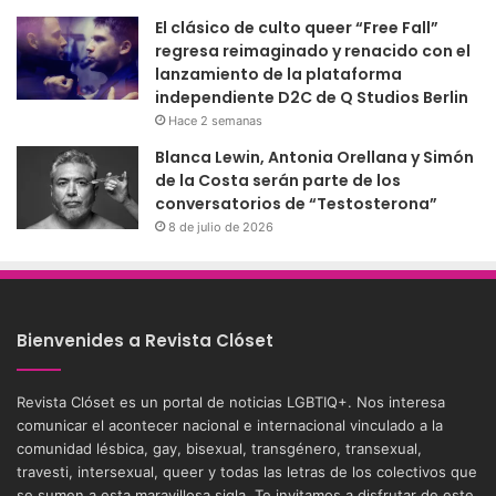
El clásico de culto queer “Free Fall”
regresa reimaginado y renacido con el
lanzamiento de la plataforma
independiente D2C de Q Studios Berlin
Hace 2 semanas
Blanca Lewin, Antonia Orellana y Simón
de la Costa serán parte de los
conversatorios de “Testosterona”
8 de julio de 2026
Bienvenides a Revista Clóset
Revista Clóset es un portal de noticias LGBTIQ+. Nos interesa
comunicar el acontecer nacional e internacional vinculado a la
comunidad lésbica, gay, bisexual, transgénero, transexual,
travesti, intersexual, queer y todas las letras de los colectivos que
se sumen a esta maravillosa sigla. Te invitamos a disfrutar de este