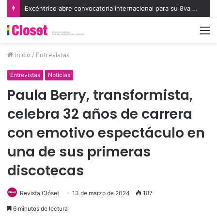
Excéntrico abre convocatoria internacional para su 8va edición e invita a exhibir nuevas miradas
M
Inicio
/
Entrevistas
Entrevistas
Noticias
Paula Berry, transformista,
celebra 32 años de carrera
con emotivo espectáculo en
una de sus primeras
discotecas
Revista Clóset
13 de marzo de 2024
187
6 minutos de lectura