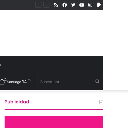
RSS
Facebook
Twitter
YouTube
Instagram
PayPal
Excéntrico abre convocatoria internacional para su 8va edición e invita a exhibir nuevas miradas
a
℃
14
Buscar
Santiago
por
Publicidad