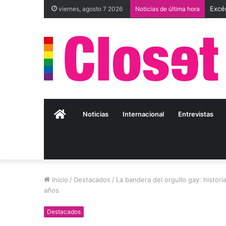
viernes, agosto 7 2026
Noticias de última hora
Inicio
Noticias
Internacional
Entrevistas
Inicio
/
Destacados
/
La bandera del orgullo gay: histor
años
Destacados