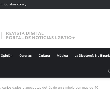
Opinión
Galerías
Cultura
Música
La Dicotomía No Binari
ia, curiosidades y anécdotas detrás de un símbolo con más de 40