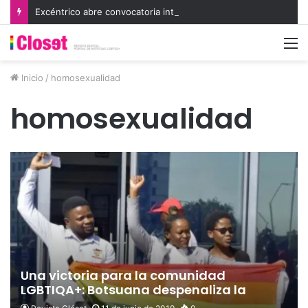
Excéntrico abre convocatoria internacional para su 8va edición e invita a exhibir nuevas miradas
M
Inicio
/
homosexualidad
homosexualidad
Una victoria para la comunidad
LGBTIQA+: Botsuana despenaliza la
homosexualidad