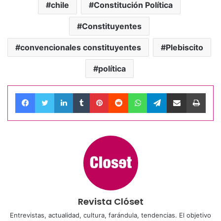
chile
Constitución Política
Constituyentes
convencionales constituyentes
Plebiscito
política
Facebook
Twitter
LinkedIn
Tumblr
Pinterest
Reddit
WhatsApp
Telegram
Compartir por correo electrónico
Impri
Revista Clóset
Entrevistas, actualidad, cultura, farándula, tendencias. El objetivo