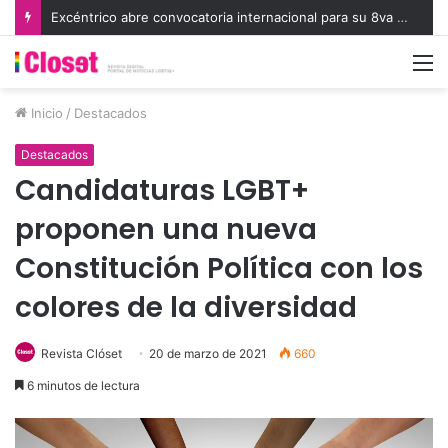
Excéntrico abre convocatoria internacional para su 8va edición e invita a exhibir nuevas miradas
M
Inicio
/
Destacados
Destacados
Candidaturas LGBT+
proponen una nueva
Constitución Política con los
colores de la diversidad
Revista Clóset
20 de marzo de 2021
660
6 minutos de lectura