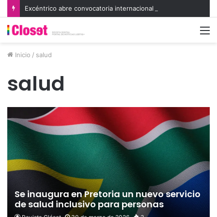
Excéntrico abre convocatoria internacional para su 8va edición e invita a exhibir nuevas miradas
M
Inicio
/
salud
salud
Se inaugura en Pretoria un nuevo servicio
de salud inclusivo para personas
LGBTIQA+