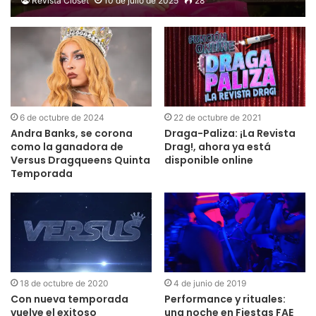
Revista Clóset
10 de julio de 2025
28
6 de octubre de 2024
22 de octubre de 2021
Andra Banks, se corona
Draga-Paliza: ¡La Revista
como la ganadora de
Drag!, ahora ya está
Versus Dragqueens Quinta
disponible online
Temporada
18 de octubre de 2020
4 de junio de 2019
Con nueva temporada
Performance y rituales:
vuelve el exitoso
una noche en Fiestas FAE